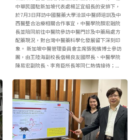
中華民國駐新加坡代表處楊芷宜組長的安排下，
於7月3日拜訪中國醫藥大學洽談中醫師培訓及中
西醫整合治療相關合作事宜，中醫學院顏宏融院
長並陪同前往中醫院參訪中醫門診及中藥局處方
配藥現況，對台灣中醫藥科學化發展留下深刻印
象。 新加坡中醫管理委員會主席張俰儐博士參訪
團，由王陸海副校長偕楊良友國際長、中醫學院
陳易宏副院長、李育臣所長等同仁熱情接待；...