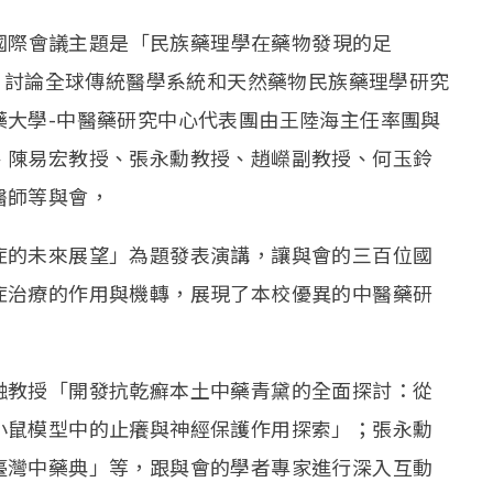
024）國際會議主題是「民族藥理學在藥物發現的足
者，討論全球傳統醫學系統和天然藥物民族藥理學研究
藥大學-中醫藥研究中心代表團由王陸海主任率團與
、陳易宏教授、張永勳教授、趙嶸副教授、何玉鈴
醫師等與會，
症的未來展望」為題發表演講，讓與會的三百位國
症治療的作用與機轉，展現了本校優異的中醫藥研
融教授「開發抗乾癬本土中藥青黛的全面探討：從
小鼠模型中的止癢與神經保護作用探索」；張永勳
臺灣中藥典」等，跟與會的學者專家進行深入互動