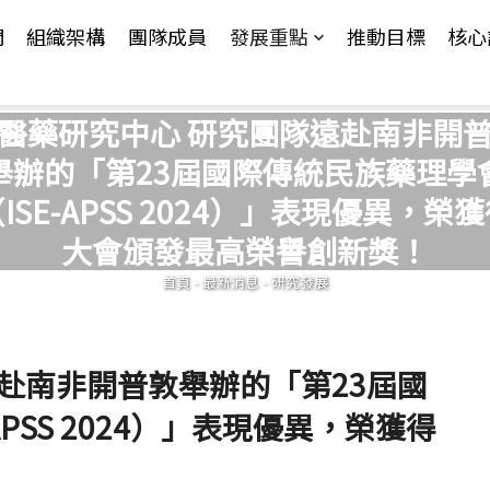
Jump to Main content
Jump to Navigation
們
組織架構
團隊成員
發展重點
推動目標
核心
醫藥研究中心 研究團隊遠赴南非開
舉辦的「第23屆國際傳統民族藥理學
ISE-APSS 2024）」表現優異，榮
您在這裡
大會頒發最高榮譽創新獎！
首頁
-
最新消息
-
研究發展
赴南非開普敦舉辦的「第23屆國
PSS 2024）」表現優異，榮獲得