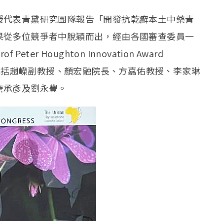
授代表青黛研究團隊報告「開發抗乾癬本土中藥青
果從多位競爭者中脫穎而出，經由各國審查委員一
r Houghton Innovation Award
團隊成員包括趙嶸副教授、顏宏融院長、方嘉佑教授、李家琳
詹承彥及劉永豐。