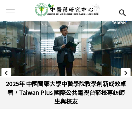
Jump to Main content
Jump to Navigation
首頁
關於我們
組織架構
團隊成員
Open submenu (發展重點)
發展重點
推動目標
2025年 中國醫藥大學中醫學院教學創新成效卓
著，Taiwan Plus 國際公共電視台蒞校專訪師
核心設施平台
生與校友
產業社會貢獻
Open submenu (研究成果)
研究成果