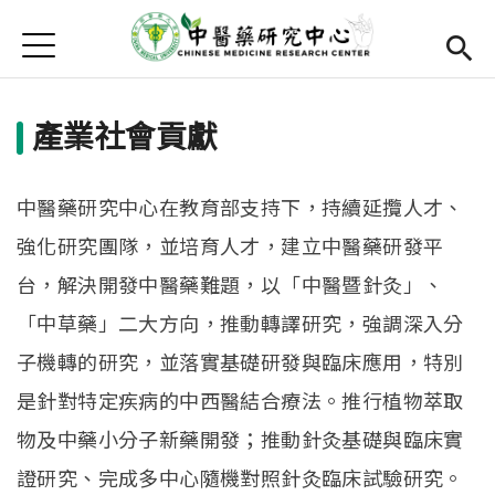
Jump to Main content
Jump to Navigation
首頁
關於我們
產業社會貢獻
組織架構
團隊成員
中醫藥研究中心在教育部支持下，持續延攬人才、
Open submenu (發展重點)
發展重點
強化研究團隊，並培育人才，建立中醫藥研發平
台，解決開發中醫藥難題，以「中醫暨針灸」、
推動目標
「中草藥」二大方向，推動轉譯研究，強調深入分
核心設施平台
子機轉的研究，並落實基礎研發與臨床應用，特別
產業社會貢獻
是針對特定疾病的中西醫結合療法。推行植物萃取
物及中藥小分子新藥開發；推動針灸基礎與臨床實
Open submenu (研究成果)
研究成果
證研究、完成多中心隨機對照針灸臨床試驗研究。