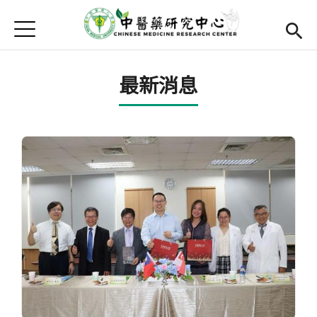
Jump to Main content
Jump to Navigation
首頁
關於我們
最新消息
組織架構
團隊成員
Open submenu (發展重點)
發展重點
推動目標
核心設施平台
產業社會貢獻
Open submenu (研究成果)
研究成果